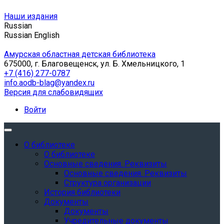
Наши издания
Russian
Russian
English
Амурская областная детская библиотека
675000, г. Благовещенск, ул. Б. Хмельницкого, 1
+7 (416) 277-0787
info.aodb-blag@yandex.ru
Версия для слабовидящих
Войти
О библиотеке
О библиотеке
Основные сведения. Реквизиты
Основные сведения. Реквизиты
Структура организации
История библиотеки
Документы
Документы
Учредительные документы