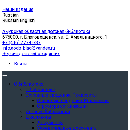
Наши издания
Russian
Russian
English
Амурская областная детская библиотека
675000, г. Благовещенск, ул. Б. Хмельницкого, 1
+7 (416) 277-0787
info.aodb-blag@yandex.ru
Версия для слабовидящих
Войти
О библиотеке
О библиотеке
Основные сведения. Реквизиты
Основные сведения. Реквизиты
Структура организации
История библиотеки
Документы
Документы
Учредительные документы