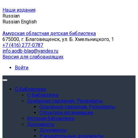
Наши издания
Russian
Russian
English
Амурская областная детская библиотека
675000, г. Благовещенск, ул. Б. Хмельницкого, 1
+7 (416) 277-0787
info.aodb-blag@yandex.ru
Версия для слабовидящих
Войти
О библиотеке
О библиотеке
Основные сведения. Реквизиты
Основные сведения. Реквизиты
Структура организации
История библиотеки
Документы
Документы
Учредительные документы