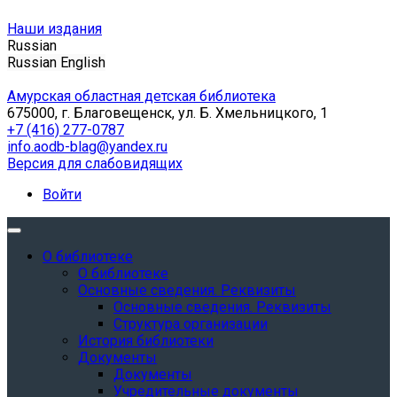
Наши издания
Russian
Russian
English
Амурская областная детская библиотека
675000, г. Благовещенск, ул. Б. Хмельницкого, 1
+7 (416) 277-0787
info.aodb-blag@yandex.ru
Версия для слабовидящих
Войти
О библиотеке
О библиотеке
Основные сведения. Реквизиты
Основные сведения. Реквизиты
Структура организации
История библиотеки
Документы
Документы
Учредительные документы