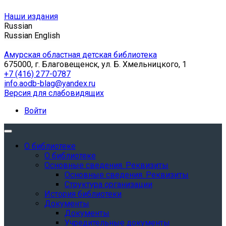
Наши издания
Russian
Russian
English
Амурская областная детская библиотека
675000, г. Благовещенск, ул. Б. Хмельницкого, 1
+7 (416) 277-0787
info.aodb-blag@yandex.ru
Версия для слабовидящих
Войти
О библиотеке
О библиотеке
Основные сведения. Реквизиты
Основные сведения. Реквизиты
Структура организации
История библиотеки
Документы
Документы
Учредительные документы