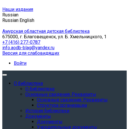
Наши издания
Russian
Russian
English
Амурская областная детская библиотека
675000, г. Благовещенск, ул. Б. Хмельницкого, 1
+7 (416) 277-0787
info.aodb-blag@yandex.ru
Версия для слабовидящих
Войти
О библиотеке
О библиотеке
Основные сведения. Реквизиты
Основные сведения. Реквизиты
Структура организации
История библиотеки
Документы
Документы
Учредительные документы