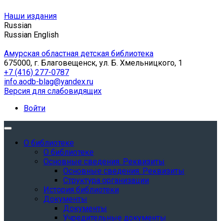
Наши издания
Russian
Russian
English
Амурская областная детская библиотека
675000, г. Благовещенск, ул. Б. Хмельницкого, 1
+7 (416) 277-0787
info.aodb-blag@yandex.ru
Версия для слабовидящих
Войти
О библиотеке
О библиотеке
Основные сведения. Реквизиты
Основные сведения. Реквизиты
Структура организации
История библиотеки
Документы
Документы
Учредительные документы