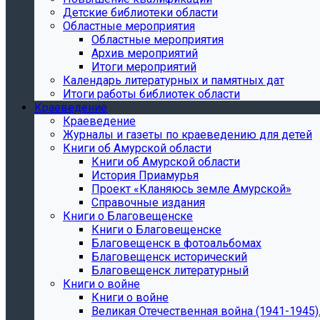
Детские библиотеки области
Областные мероприятия
Областные мероприятия
Архив мероприятий
Итоги мероприятий
Календарь литературных и памятных дат
Итоги работы библиотек области
Краеведение
Краеведение
Журналы и газеты по краеведению для детей
Книги об Амурской области
Книги об Амурской области
История Приамурья
Проект «Кланяюсь земле Амурской»
Справочные издания
Книги о Благовещенске
Книги о Благовещенске
Благовещенск в фотоальбомах
Благовещенск исторический
Благовещенск литературный
Книги о войне
Книги о войне
Великая Отечественная война (1941-1945).