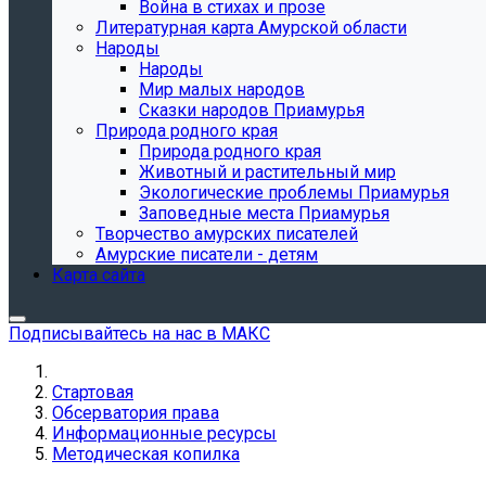
Война в стихах и прозе
Литературная карта Амурской области
Народы
Народы
Мир малых народов
Сказки народов Приамурья
Природа родного края
Природа родного края
Животный и растительный мир
Экологические проблемы Приамурья
Заповедные места Приамурья
Творчество амурских писателей
Амурские писатели - детям
Карта сайта
Подписывайтесь на нас в МАКС
Стартовая
Обсерватория права
Информационные ресурсы
Методическая копилка