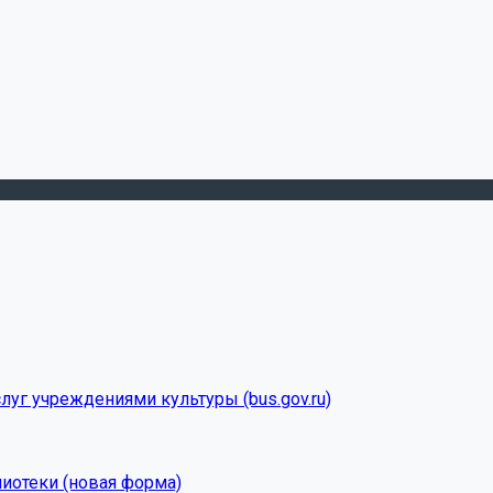
луг учреждениями культуры (bus.gov.ru)
лиотеки (новая форма)