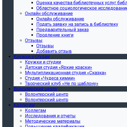
Oценка качества библиотечных услуг библ
Областное социологическое исследовани
Онлайн обслуживание
Онлайн обслуживание
Подать заявку на запись в библиотеку
Предварительный заказ
Продление книги
Отзывы
Отзывы
Добавить отзыв
Кружки и студии
Кружки и студии
Детская студия «Яркие краски»
Мультипликационная студия «Сказка»
Студия «Чудеса химии»
Творческий клуб «Не по шаблону»
Волонтерский центр
Волонтерский центр
Волонтерский центр
Коллегам
Коллегам
Исследования и отчеты
Методические материалы
Повышение квалификации