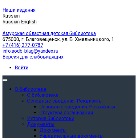
Наши издания
Russian
Russian
English
Амурская областная детская библиотека
675000, г. Благовещенск, ул. Б. Хмельницкого, 1
+7 (416) 277-0787
info.aodb-blag@yandex.ru
Версия для слабовидящих
Войти
О библиотеке
О библиотеке
Основные сведения. Реквизиты
Основные сведения. Реквизиты
Структура организации
История библиотеки
Документы
Документы
Учредительные документы