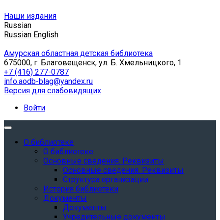
Наши издания
Russian
Russian
English
Амурская областная детская библиотека
675000, г. Благовещенск, ул. Б. Хмельницкого, 1
+7 (416) 277-0787
info.aodb-blag@yandex.ru
Версия для слабовидящих
Войти
О библиотеке
О библиотеке
Основные сведения. Реквизиты
Основные сведения. Реквизиты
Структура организации
История библиотеки
Документы
Документы
Учредительные документы