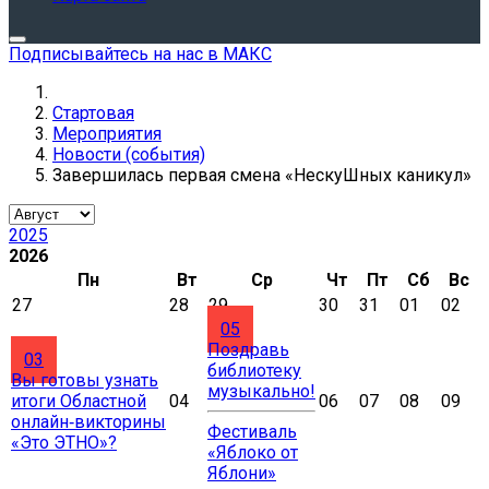
Подписывайтесь на нас в МАКС
Стартовая
Мероприятия
Новости (события)
Завершилась первая смена «НескуШных каникул»
2025
2026
Пн
Вт
Ср
Чт
Пт
Сб
Вс
27
28
29
30
31
01
02
05
Поздравь
03
библиотеку
Вы готовы узнать
музыкально!
итоги Областной
04
06
07
08
09
онлайн‑викторины
Фестиваль
«Это ЭТНО»?
«Яблоко от
Яблони»