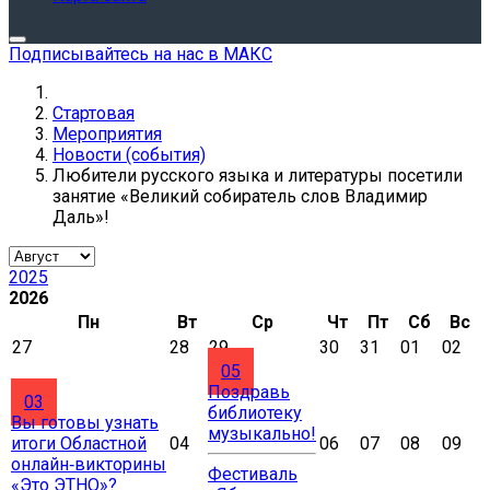
Подписывайтесь на нас в МАКС
Стартовая
Мероприятия
Новости (события)
Любители русского языка и литературы посетили
занятие «Великий собиратель слов Владимир
Даль»!
2025
2026
Пн
Вт
Ср
Чт
Пт
Сб
Вс
27
28
29
30
31
01
02
05
Поздравь
03
библиотеку
Вы готовы узнать
музыкально!
итоги Областной
04
06
07
08
09
онлайн‑викторины
Фестиваль
«Это ЭТНО»?