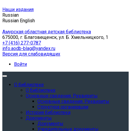
Наши издания
Russian
Russian
English
Амурская областная детская библиотека
675000, г. Благовещенск, ул. Б. Хмельницкого, 1
+7 (416) 277-0787
info.aodb-blag@yandex.ru
Версия для слабовидящих
Войти
О библиотеке
О библиотеке
Основные сведения. Реквизиты
Основные сведения. Реквизиты
Структура организации
История библиотеки
Документы
Документы
Учредительные документы