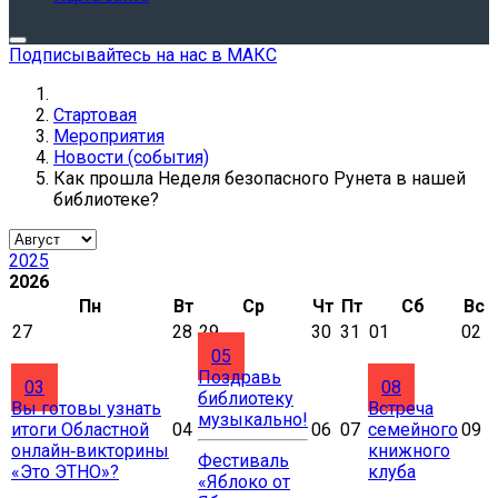
Подписывайтесь на нас в МАКС
Стартовая
Мероприятия
Новости (события)
Как прошла Неделя безопасного Рунета в нашей
библиотеке?
2025
2026
Пн
Вт
Ср
Чт
Пт
Сб
Вс
27
28
29
30
31
01
02
05
Поздравь
03
08
библиотеку
Вы готовы узнать
Встреча
музыкально!
итоги Областной
04
06
07
семейного
09
онлайн‑викторины
книжного
Фестиваль
«Это ЭТНО»?
клуба
«Яблоко от