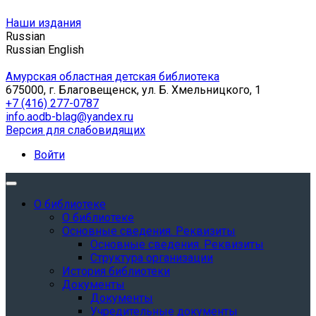
Наши издания
Russian
Russian
English
Амурская областная детская библиотека
675000, г. Благовещенск, ул. Б. Хмельницкого, 1
+7 (416) 277-0787
info.aodb-blag@yandex.ru
Версия для слабовидящих
Войти
О библиотеке
О библиотеке
Основные сведения. Реквизиты
Основные сведения. Реквизиты
Структура организации
История библиотеки
Документы
Документы
Учредительные документы