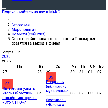
Подписывайтесь на нас в МАКС
Стартовая
Мероприятия
Новости (события)
Старт онлайн-этапа: юные знатоки Приамурья
сразятся за выход в финал
2025
2026
Пн
Вт
Ср
Чт
Пт
Сб
Вс
27
28
29
30
31
01
02
05
Поздравь
03
библиотеку
Вы готовы узнать
музыкально!
итоги Областной
04
06
07
08
09
онлайн‑викторины
Фестиваль
«Это ЭТНО»?
«Яблоко от