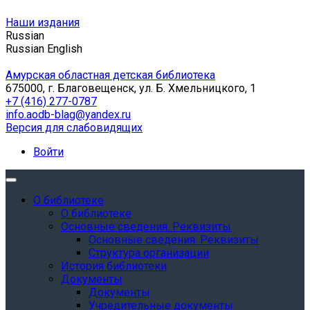
Наши издания
Russian
Russian
English
Амурская областная детская библиотека
675000, г. Благовещенск, ул. Б. Хмельницкого, 1
+7 (416) 277-0787
info.aodb-blag@yandex.ru
Версия для слабовидящих
Войти
О библиотеке
О библиотеке
Основные сведения. Реквизиты
Основные сведения. Реквизиты
Структура организации
История библиотеки
Документы
Документы
Учредительные документы