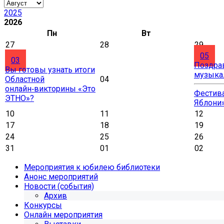
2025
2026
Пн
Вт
27
28
29
05
03
Поздра
Вы готовы узнать итоги
музыка
Областной
04
онлайн‑викторины «Это
Фестива
ЭТНО»?
Яблони
10
11
12
17
18
19
24
25
26
31
01
02
Мероприятия к юбилею библиотеки
Анонс мероприятий
Новости (события)
Архив
Конкурсы
Онлайн мероприятия