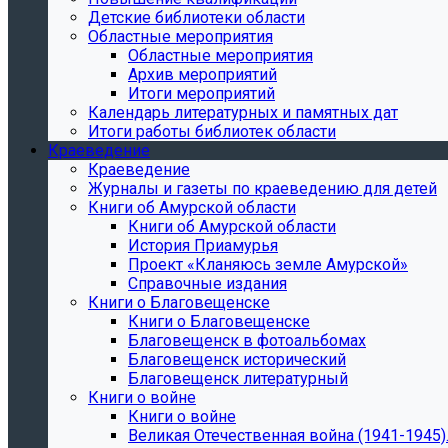
Детские библиотеки области
Областные мероприятия
Областные мероприятия
Архив мероприятий
Итоги мероприятий
Календарь литературных и памятных дат
Итоги работы библиотек области
Краеведение
Краеведение
Журналы и газеты по краеведению для детей
Книги об Амурской области
Книги об Амурской области
История Приамурья
Проект «Кланяюсь земле Амурской»
Справочные издания
Книги о Благовещенске
Книги о Благовещенске
Благовещенск в фотоальбомах
Благовещенск исторический
Благовещенск литературный
Книги о войне
Книги о войне
Великая Отечественная война (1941-1945).