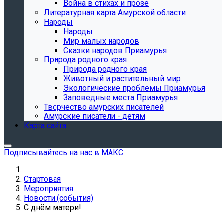
Война в стихах и прозе
Литературная карта Амурской области
Народы
Народы
Мир малых народов
Сказки народов Приамурья
Природа родного края
Природа родного края
Животный и растительный мир
Экологические проблемы Приамурья
Заповедные места Приамурья
Творчество амурских писателей
Амурские писатели - детям
Карта сайта
Подписывайтесь на нас в МАКС
Стартовая
Мероприятия
Новости (события)
С днём матери!