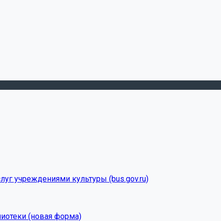
луг учреждениями культуры (bus.gov.ru)
лиотеки (новая форма)