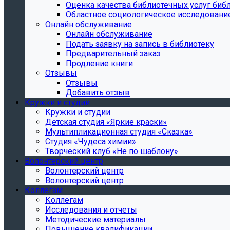
Oценка качества библиотечных услуг библ
Областное социологическое исследовани
Онлайн обслуживание
Онлайн обслуживание
Подать заявку на запись в библиотеку
Предварительный заказ
Продление книги
Отзывы
Отзывы
Добавить отзыв
Кружки и студии
Кружки и студии
Детская студия «Яркие краски»
Мультипликационная студия «Сказка»
Студия «Чудеса химии»
Творческий клуб «Не по шаблону»
Волонтерский центр
Волонтерский центр
Волонтерский центр
Коллегам
Коллегам
Исследования и отчеты
Методические материалы
Повышение квалификации