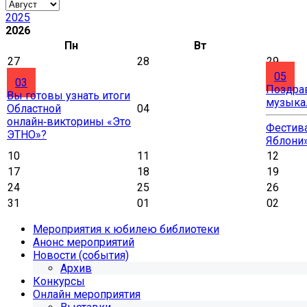
2025
2026
Пн
Вт
27
28
29
05
03
Поздра
Вы готовы узнать итоги
музыка
Областной
04
онлайн‑викторины «Это
Фестива
ЭТНО»?
Яблони
10
11
12
17
18
19
24
25
26
31
01
02
Мероприятия к юбилею библиотеки
Анонс мероприятий
Новости (события)
Архив
Конкурсы
Онлайн мероприятия