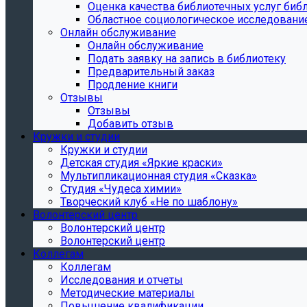
Oценка качества библиотечных услуг библ
Областное социологическое исследовани
Онлайн обслуживание
Онлайн обслуживание
Подать заявку на запись в библиотеку
Предварительный заказ
Продление книги
Отзывы
Отзывы
Добавить отзыв
Кружки и студии
Кружки и студии
Детская студия «Яркие краски»
Мультипликационная студия «Сказка»
Студия «Чудеса химии»
Творческий клуб «Не по шаблону»
Волонтерский центр
Волонтерский центр
Волонтерский центр
Коллегам
Коллегам
Исследования и отчеты
Методические материалы
Повышение квалификации