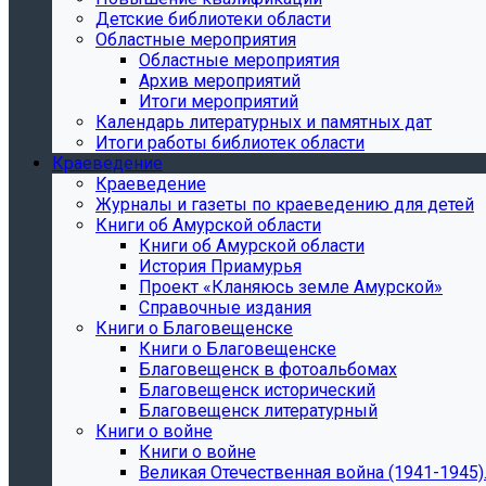
Детские библиотеки области
Областные мероприятия
Областные мероприятия
Архив мероприятий
Итоги мероприятий
Календарь литературных и памятных дат
Итоги работы библиотек области
Краеведение
Краеведение
Журналы и газеты по краеведению для детей
Книги об Амурской области
Книги об Амурской области
История Приамурья
Проект «Кланяюсь земле Амурской»
Справочные издания
Книги о Благовещенске
Книги о Благовещенске
Благовещенск в фотоальбомах
Благовещенск исторический
Благовещенск литературный
Книги о войне
Книги о войне
Великая Отечественная война (1941-1945).