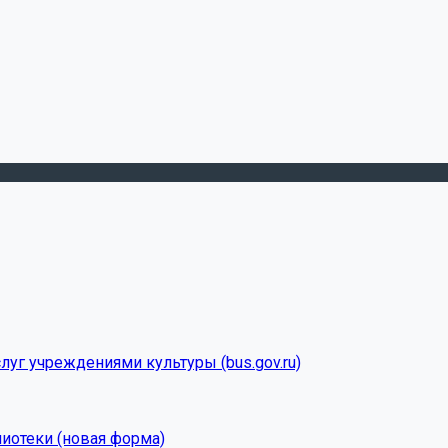
луг учреждениями культуры (bus.gov.ru)
лиотеки (новая форма)