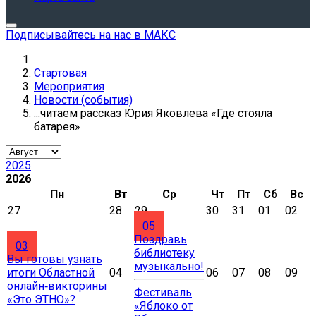
Подписывайтесь на нас в МАКС
Стартовая
Мероприятия
Новости (события)
...читаем рассказ Юрия Яковлева «Где стояла
батарея»
2025
2026
Пн
Вт
Ср
Чт
Пт
Сб
Вс
27
28
29
30
31
01
02
05
Поздравь
03
библиотеку
Вы готовы узнать
музыкально!
итоги Областной
04
06
07
08
09
онлайн‑викторины
Фестиваль
«Это ЭТНО»?
«Яблоко от