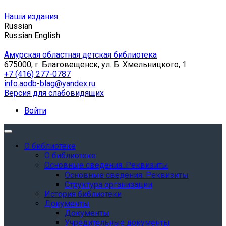
Наши издания
Russian
Russian
English
Амурская областная детская библиотека
675000, г. Благовещенск, ул. Б. Хмельницкого, 1
+7 (416) 277-0787
info.aodb-blag@yandex.ru
Версия для слабовидящих
Войти
О библиотеке
О библиотеке
Основные сведения. Реквизиты
Основные сведения. Реквизиты
Структура организации
История библиотеки
Документы
Документы
Учредительные документы