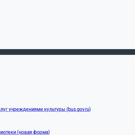
луг учреждениями культуры (bus.gov.ru)
лиотеки (новая форма)