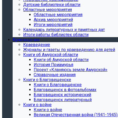
Детские библиотеки области
Областные мероприятия
Областные мероприятия
Архив мероприятий
Итоги мероприятий
Календарь литературных и памятных дат
Итоги работы библиотек области
Краеведение
Краеведение
Журналы и газеты по краеведению для детей
Книги об Амурской области
Книги об Амурской области
История Приамурья
Проект «Кланяюсь земле Амурской»
Справочные издания
Книги о Благовещенске
Книги о Благовещенске
Благовещенск в фотоальбомах
Благовещенск исторический
Благовещенск литературный
Книги о войне
Книги о войне
Великая Отечественная война (1941-1945).