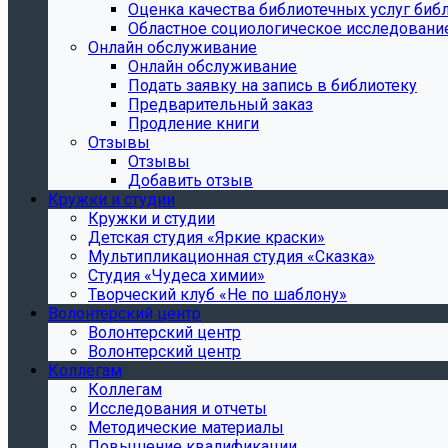
Oценка качества библиотечных услуг библ
Областное социологическое исследовани
Онлайн обслуживание
Онлайн обслуживание
Подать заявку на запись в библиотеку
Предварительный заказ
Продление книги
Отзывы
Отзывы
Добавить отзыв
Кружки и студии
Кружки и студии
Детская студия «Яркие краски»
Мультипликационная студия «Сказка»
Студия «Чудеса химии»
Творческий клуб «Не по шаблону»
Волонтерский центр
Волонтерский центр
Волонтерский центр
Коллегам
Коллегам
Исследования и отчеты
Методические материалы
Повышение квалификации