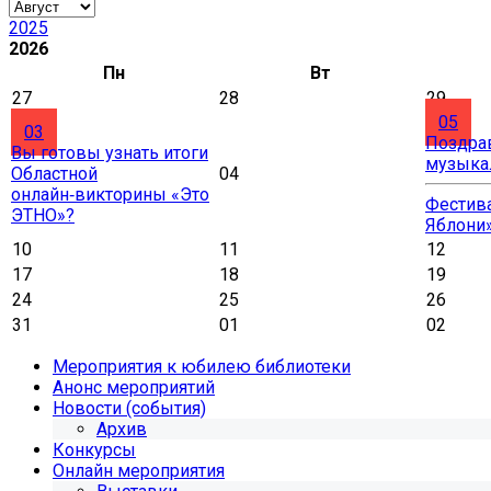
2025
2026
Пн
Вт
27
28
29
05
03
Поздра
Вы готовы узнать итоги
музыка
Областной
04
онлайн‑викторины «Это
Фестива
ЭТНО»?
Яблони
10
11
12
17
18
19
24
25
26
31
01
02
Мероприятия к юбилею библиотеки
Анонс мероприятий
Новости (события)
Архив
Конкурсы
Онлайн мероприятия