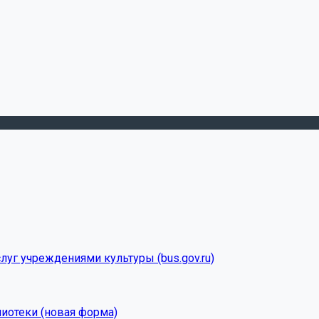
луг учреждениями культуры (bus.gov.ru)
лиотеки (новая форма)