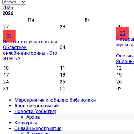
2025
2026
Пн
Вт
27
28
29
05
03
Поздра
Вы готовы узнать итоги
музыка
Областной
04
онлайн‑викторины «Это
Фестива
ЭТНО»?
Яблони
10
11
12
17
18
19
24
25
26
31
01
02
Мероприятия к юбилею библиотеки
Анонс мероприятий
Новости (события)
Архив
Конкурсы
Онлайн мероприятия