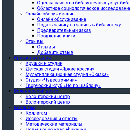
Oценка качества библиотечных услуг библ
Областное социологическое исследовани
Онлайн обслуживание
Онлайн обслуживание
Подать заявку на запись в библиотеку
Предварительный заказ
Продление книги
Отзывы
Отзывы
Добавить отзыв
Кружки и студии
Кружки и студии
Детская студия «Яркие краски»
Мультипликационная студия «Сказка»
Студия «Чудеса химии»
Творческий клуб «Не по шаблону»
Волонтерский центр
Волонтерский центр
Волонтерский центр
Коллегам
Коллегам
Исследования и отчеты
Методические материалы
Повышение квалификации