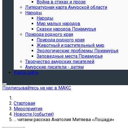
Война в стихах и прозе
Литературная карта Амурской области
Народы
Народы
Мир малых народов
Сказки народов Приамурья
Природа родного края
Природа родного края
Животный и растительный мир
Экологические проблемы Приамурья
Заповедные места Приамурья
Творчество амурских писателей
Амурские писатели - детям
Карта сайта
Подписывайтесь на нас в МАКС
Стартовая
Мероприятия
Новости (события)
... читаем рассказ Анатолия Митяева «Лошади»