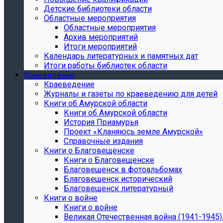
Детские библиотеки области
Областные мероприятия
Областные мероприятия
Архив мероприятий
Итоги мероприятий
Календарь литературных и памятных дат
Итоги работы библиотек области
Краеведение
Краеведение
Журналы и газеты по краеведению для детей
Книги об Амурской области
Книги об Амурской области
История Приамурья
Проект «Кланяюсь земле Амурской»
Справочные издания
Книги о Благовещенске
Книги о Благовещенске
Благовещенск в фотоальбомах
Благовещенск исторический
Благовещенск литературный
Книги о войне
Книги о войне
Великая Отечественная война (1941-1945).