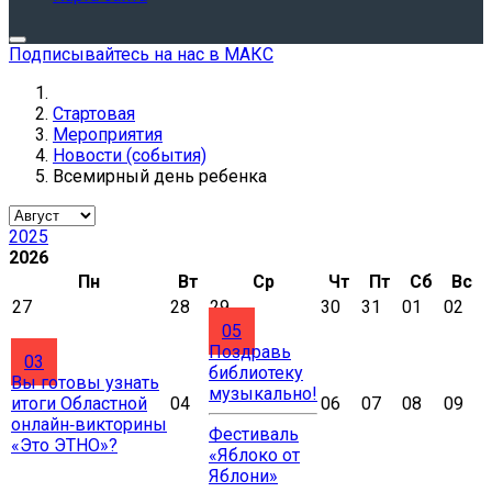
Подписывайтесь на нас в МАКС
Стартовая
Мероприятия
Новости (события)
Всемирный день ребенка
2025
2026
Пн
Вт
Ср
Чт
Пт
Сб
Вс
27
28
29
30
31
01
02
05
Поздравь
03
библиотеку
Вы готовы узнать
музыкально!
итоги Областной
04
06
07
08
09
онлайн‑викторины
Фестиваль
«Это ЭТНО»?
«Яблоко от
Яблони»