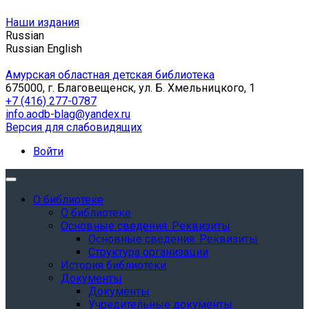
Наши издания
Russian
Russian
English
Амурская областная детская библиотека
675000, г. Благовещенск, ул. Б. Хмельницкого, 1
+7 (416) 277-0787
info.aodb-blag@yandex.ru
Версия для слабовидящих
Войти
О библиотеке
О библиотеке
Основные сведения. Реквизиты
Основные сведения. Реквизиты
Структура организации
История библиотеки
Документы
Документы
Учредительные документы