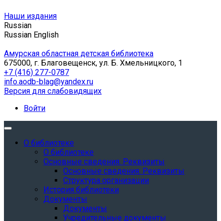
Наши издания
Russian
Russian
English
Амурская областная детская библиотека
675000, г. Благовещенск, ул. Б. Хмельницкого, 1
+7 (416) 277-0787
info.aodb-blag@yandex.ru
Версия для слабовидящих
Войти
О библиотеке
О библиотеке
Основные сведения. Реквизиты
Основные сведения. Реквизиты
Структура организации
История библиотеки
Документы
Документы
Учредительные документы