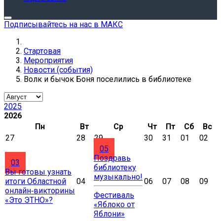
Подписывайтесь на нас в МАКС
Стартовая
Мероприятия
Новости (события)
Волк и бычок Боня поселились в библиотеке
2025
2026
Пн
Вт
Ср
Чт
Пт
Сб
Вс
27
28
29
30
31
01
02
05
Поздравь
03
библиотеку
Вы готовы узнать
музыкально!
итоги Областной
04
06
07
08
09
онлайн‑викторины
Фестиваль
«Это ЭТНО»?
«Яблоко от
Яблони»