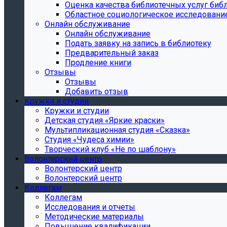
Oценка качества библиотечных услуг библ
Областное социологическое исследовани
Онлайн обслуживание
Онлайн обслуживание
Подать заявку на запись в библиотеку
Предварительный заказ
Продление книги
Отзывы
Отзывы
Добавить отзыв
Кружки и студии
Кружки и студии
Детская студия «Яркие краски»
Мультипликационная студия «Сказка»
Студия «Чудеса химии»
Творческий клуб «Не по шаблону»
Волонтерский центр
Волонтерский центр
Волонтерский центр
Коллегам
Коллегам
Исследования и отчеты
Методические материалы
Повышение квалификации