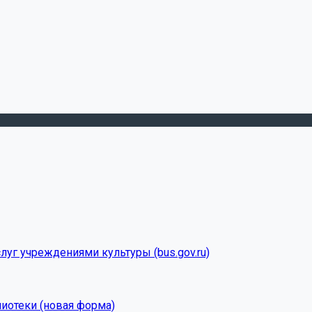
луг учреждениями культуры (bus.gov.ru)
лиотеки (новая форма)