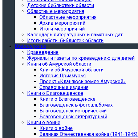
Детские библиотеки области
Областные мероприятия
Областные мероприятия
Архив мероприятий
Итоги мероприятий
Календарь литературных и памятных дат
Итоги работы библиотек области
Краеведение
Краеведение
Журналы и газеты по краеведению для детей
Книги об Амурской области
Книги об Амурской области
История Приамурья
Проект «Кланяюсь земле Амурской»
Справочные издания
Книги о Благовещенске
Книги о Благовещенске
Благовещенск в фотоальбомах
Благовещенск исторический
Благовещенск литературный
Книги о войне
Книги о войне
Великая Отечественная война (1941-1945).