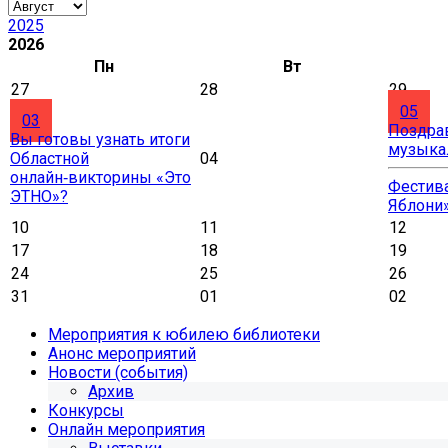
2025
2026
Пн
Вт
27
28
29
05
03
Поздра
Вы готовы узнать итоги
музыка
Областной
04
онлайн‑викторины «Это
Фестива
ЭТНО»?
Яблони
10
11
12
17
18
19
24
25
26
31
01
02
Мероприятия к юбилею библиотеки
Анонс мероприятий
Новости (события)
Архив
Конкурсы
Онлайн мероприятия