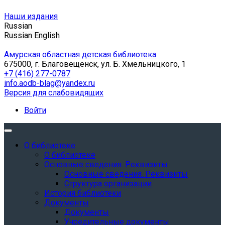
Наши издания
Russian
Russian
English
Амурская областная детская библиотека
675000, г. Благовещенск, ул. Б. Хмельницкого, 1
+7 (416) 277-0787
info.aodb-blag@yandex.ru
Версия для слабовидящих
Войти
О библиотеке
О библиотеке
Основные сведения. Реквизиты
Основные сведения. Реквизиты
Структура организации
История библиотеки
Документы
Документы
Учредительные документы