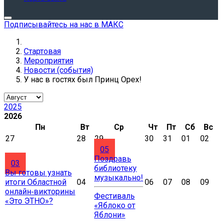
Подписывайтесь на нас в МАКС
Стартовая
Мероприятия
Новости (события)
У нас в гостях был Принц Орех!
2025
2026
Пн
Вт
Ср
Чт
Пт
Сб
Вс
27
28
29
30
31
01
02
05
Поздравь
03
библиотеку
Вы готовы узнать
музыкально!
итоги Областной
04
06
07
08
09
онлайн‑викторины
Фестиваль
«Это ЭТНО»?
«Яблоко от
Яблони»