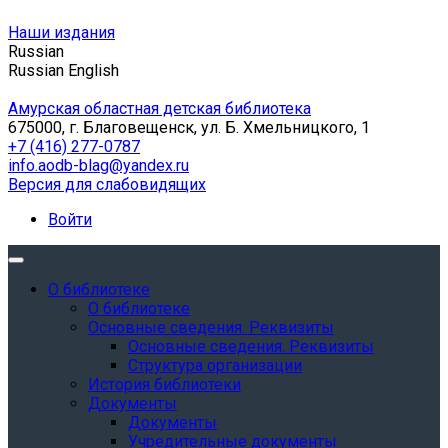
Наши издания
Russian
Russian
English
Амурская областная детская библиотека
675000, г. Благовещенск, ул. Б. Хмельницкого, 1
+7 (416) 277-0787
info.aodb-blag@yandex.ru
Версия для слабовидящих
Войти
О библиотеке
О библиотеке
Основные сведения. Реквизиты
Основные сведения. Реквизиты
Структура организации
История библиотеки
Документы
Документы
Учредительные документы