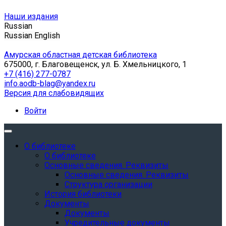
Наши издания
Russian
Russian
English
Амурская областная детская библиотека
675000, г. Благовещенск, ул. Б. Хмельницкого, 1
+7 (416) 277-0787
info.aodb-blag@yandex.ru
Версия для слабовидящих
Войти
О библиотеке
О библиотеке
Основные сведения. Реквизиты
Основные сведения. Реквизиты
Структура организации
История библиотеки
Документы
Документы
Учредительные документы