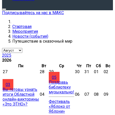
Подписывайтесь на нас в МАКС
Стартовая
Мероприятия
Новости (события)
Путешествие в сказочный мир
2025
2026
Пн
Вт
Ср
Чт
Пт
Сб
Вс
27
28
29
30
31
01
02
05
Поздравь
03
библиотеку
Вы готовы узнать
музыкально!
итоги Областной
04
06
07
08
09
онлайн‑викторины
Фестиваль
«Это ЭТНО»?
«Яблоко от
Яблони»