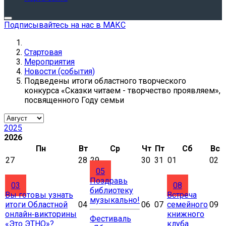
Подписывайтесь на нас в МАКС
Стартовая
Мероприятия
Новости (события)
Подведены итоги областного творческого
конкурса «Сказки читаем - творчество проявляем»,
посвященного Году семьи
2025
2026
Пн
Вт
Ср
Чт
Пт
Сб
Вс
27
28
29
30
31
01
02
05
Поздравь
03
08
библиотеку
Вы готовы узнать
Встреча
музыкально!
итоги Областной
04
06
07
семейного
09
онлайн‑викторины
книжного
Фестиваль
«Это ЭТНО»?
клуба