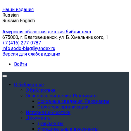
Наши издания
Russian
Russian
English
Амурская областная детская библиотека
675000, г. Благовещенск, ул. Б. Хмельницкого, 1
+7 (416) 277-0787
info.aodb-blag@yandex.ru
Версия для слабовидящих
Войти
О библиотеке
О библиотеке
Основные сведения. Реквизиты
Основные сведения. Реквизиты
Структура организации
История библиотеки
Документы
Документы
Учредительные документы