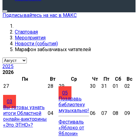
Подписывайтесь на нас в МАКС
Стартовая
Мероприятия
Новости (события)
Марафон забывчивых читателей
2025
2026
Пн
Вт
Ср
Чт
Пт
Сб
Вс
27
28
29
30
31
01
02
05
Поздравь
03
библиотеку
Вы готовы узнать
музыкально!
итоги Областной
04
06
07
08
09
онлайн‑викторины
Фестиваль
«Это ЭТНО»?
«Яблоко от
Яблони»