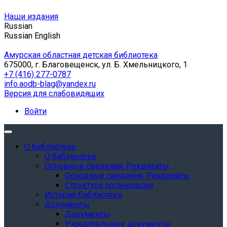
Наши издания
Russian
Russian
English
Амурская областная детская библиотека
675000, г. Благовещенск, ул. Б. Хмельницкого, 1
+7 (416) 277-0787
info.aodb-blag@yandex.ru
Версия для слабовидящих
Войти
О библиотеке
О библиотеке
Основные сведения. Реквизиты
Основные сведения. Реквизиты
Структура организации
История библиотеки
Документы
Документы
Учредительные документы