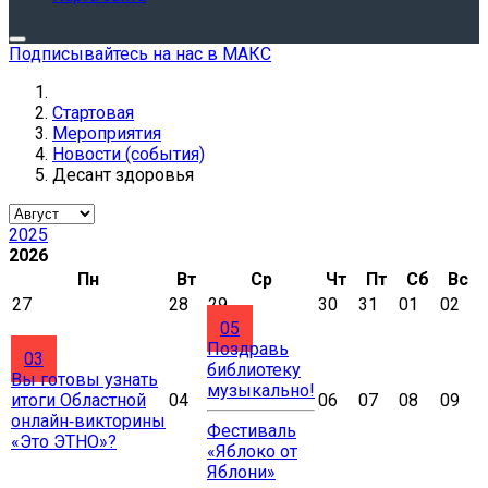
Подписывайтесь на нас в МАКС
Стартовая
Мероприятия
Новости (события)
Десант здоровья
2025
2026
Пн
Вт
Ср
Чт
Пт
Сб
Вс
27
28
29
30
31
01
02
05
Поздравь
03
библиотеку
Вы готовы узнать
музыкально!
итоги Областной
04
06
07
08
09
онлайн‑викторины
Фестиваль
«Это ЭТНО»?
«Яблоко от
Яблони»