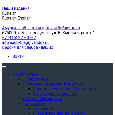
Наши издания
Russian
Russian
English
Амурская областная детская библиотека
675000, г. Благовещенск, ул. Б. Хмельницкого, 1
+7 (416) 277-0787
info.aodb-blag@yandex.ru
Версия для слабовидящих
Войти
О библиотеке
О библиотеке
Основные сведения. Реквизиты
Основные сведения. Реквизиты
Структура организации
История библиотеки
Документы
Документы
Учредительные документы