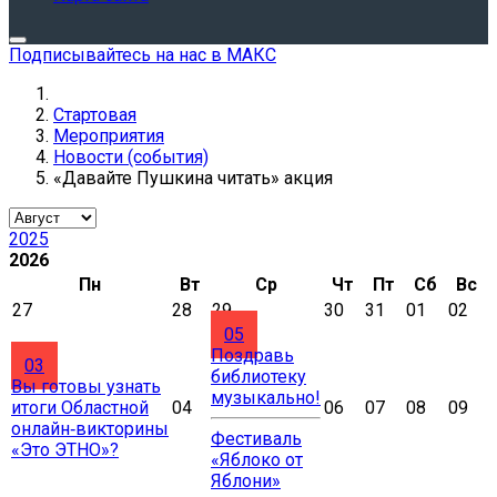
Подписывайтесь на нас в МАКС
Стартовая
Мероприятия
Новости (события)
«Давайте Пушкина читать» акция
2025
2026
Пн
Вт
Ср
Чт
Пт
Сб
Вс
27
28
29
30
31
01
02
05
Поздравь
03
библиотеку
Вы готовы узнать
музыкально!
итоги Областной
04
06
07
08
09
онлайн‑викторины
Фестиваль
«Это ЭТНО»?
«Яблоко от
Яблони»