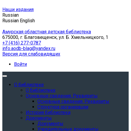
Наши издания
Russian
Russian
English
Амурская областная детская библиотека
675000, г. Благовещенск, ул. Б. Хмельницкого, 1
+7 (416) 277-0787
info.aodb-blag@yandex.ru
Версия для слабовидящих
Войти
О библиотеке
О библиотеке
Основные сведения. Реквизиты
Основные сведения. Реквизиты
Структура организации
История библиотеки
Документы
Документы
Учредительные документы