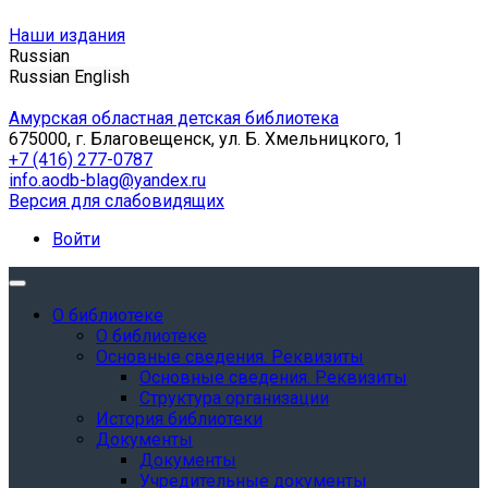
Наши издания
Russian
Russian
English
Амурская областная детская библиотека
675000, г. Благовещенск, ул. Б. Хмельницкого, 1
+7 (416) 277-0787
info.aodb-blag@yandex.ru
Версия для слабовидящих
Войти
О библиотеке
О библиотеке
Основные сведения. Реквизиты
Основные сведения. Реквизиты
Структура организации
История библиотеки
Документы
Документы
Учредительные документы