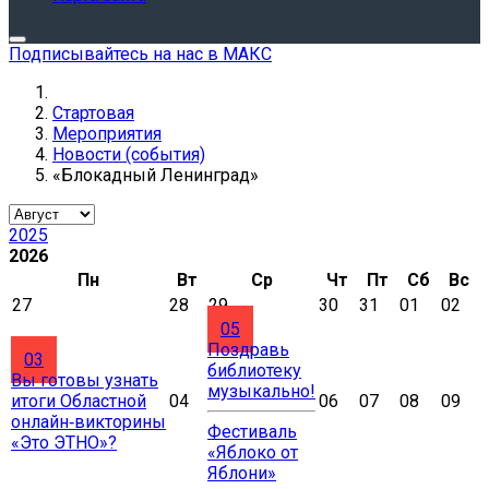
Подписывайтесь на нас в МАКС
Стартовая
Мероприятия
Новости (события)
«Блокадный Ленинград»
2025
2026
Пн
Вт
Ср
Чт
Пт
Сб
Вс
27
28
29
30
31
01
02
05
Поздравь
03
библиотеку
Вы готовы узнать
музыкально!
итоги Областной
04
06
07
08
09
онлайн‑викторины
Фестиваль
«Это ЭТНО»?
«Яблоко от
Яблони»