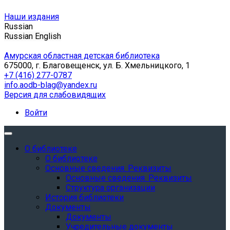
Наши издания
Russian
Russian
English
Амурская областная детская библиотека
675000, г. Благовещенск, ул. Б. Хмельницкого, 1
+7 (416) 277-0787
info.aodb-blag@yandex.ru
Версия для слабовидящих
Войти
О библиотеке
О библиотеке
Основные сведения. Реквизиты
Основные сведения. Реквизиты
Структура организации
История библиотеки
Документы
Документы
Учредительные документы