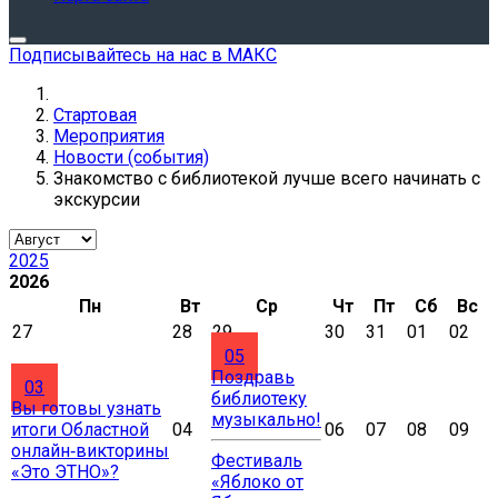
Подписывайтесь на нас в МАКС
Стартовая
Мероприятия
Новости (события)
Знакомство с библиотекой лучше всего начинать с
экскурсии
2025
2026
Пн
Вт
Ср
Чт
Пт
Сб
Вс
27
28
29
30
31
01
02
05
Поздравь
03
библиотеку
Вы готовы узнать
музыкально!
итоги Областной
04
06
07
08
09
онлайн‑викторины
Фестиваль
«Это ЭТНО»?
«Яблоко от