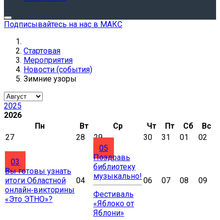
Подписывайтесь на нас в МАКС
Стартовая
Мероприятия
Новости (события)
Зимние узоры
2025
2026
Пн
Вт
Ср
Чт
Пт
Сб
Вс
27
28
29
30
31
01
02
05
Поздравь
03
библиотеку
Вы готовы узнать
музыкально!
итоги Областной
04
06
07
08
09
онлайн‑викторины
Фестиваль
«Это ЭТНО»?
«Яблоко от
Яблони»