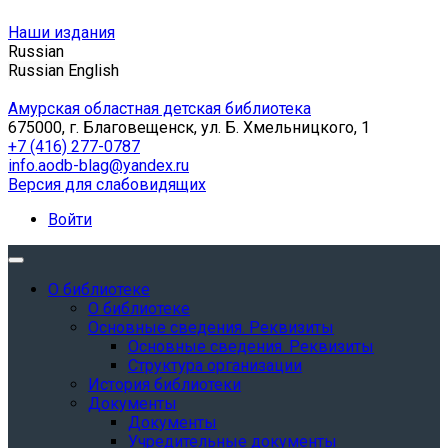
Наши издания
Russian
Russian
English
Амурская областная детская библиотека
675000, г. Благовещенск, ул. Б. Хмельницкого, 1
+7 (416) 277-0787
info.aodb-blag@yandex.ru
Версия для слабовидящих
Войти
О библиотеке
О библиотеке
Основные сведения. Реквизиты
Основные сведения. Реквизиты
Структура организации
История библиотеки
Документы
Документы
Учредительные документы