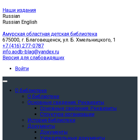
Наши издания
Russian
Russian
English
Амурская областная детская библиотека
675000, г. Благовещенск, ул. Б. Хмельницкого, 1
+7 (416) 277-0787
info.aodb-blag@yandex.ru
Версия для слабовидящих
Войти
О библиотеке
О библиотеке
Основные сведения. Реквизиты
Основные сведения. Реквизиты
Структура организации
История библиотеки
Документы
Документы
Учредительные документы