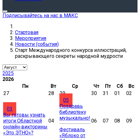
Подписывайтесь на нас в МАКС
Стартовая
Мероприятия
Новости (события)
Старт Международного конкурса иллюстраций,
раскрывающего секреты народной мудрости
2025
2026
Пн
Вт
Ср
Чт
Пт
Сб
Вс
27
28
29
30
31
01
02
05
Поздравь
03
библиотеку
Вы готовы узнать
музыкально!
итоги Областной
04
06
07
08
09
онлайн‑викторины
Фестиваль
«Это ЭТНО»?
«Яблоко от