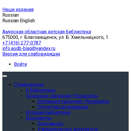
Наши издания
Russian
Russian
English
Амурская областная детская библиотека
675000, г. Благовещенск, ул. Б. Хмельницкого, 1
+7 (416) 277-0787
info.aodb-blag@yandex.ru
Версия для слабовидящих
Войти
О библиотеке
О библиотеке
Основные сведения. Реквизиты
Основные сведения. Реквизиты
Структура организации
История библиотеки
Документы
Документы
Учредительные документы