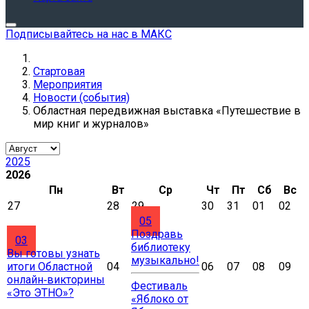
Подписывайтесь на нас в МАКС
Стартовая
Мероприятия
Новости (события)
Областная передвижная выставка «Путешествие в
мир книг и журналов»
2025
2026
Пн
Вт
Ср
Чт
Пт
Сб
Вс
27
28
29
30
31
01
02
05
Поздравь
03
библиотеку
Вы готовы узнать
музыкально!
итоги Областной
04
06
07
08
09
онлайн‑викторины
Фестиваль
«Это ЭТНО»?
«Яблоко от