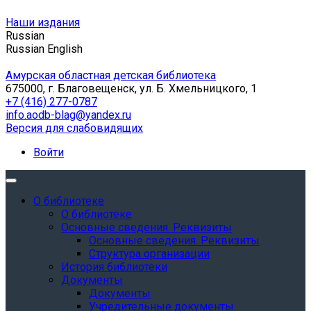
Наши издания
Russian
Russian
English
Амурская областная детская библиотека
675000, г. Благовещенск, ул. Б. Хмельницкого, 1
+7 (416) 277-0787
info.aodb-blag@yandex.ru
Версия для слабовидящих
Войти
О библиотеке
О библиотеке
Основные сведения. Реквизиты
Основные сведения. Реквизиты
Структура организации
История библиотеки
Документы
Документы
Учредительные документы