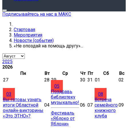
Подписывайтесь на нас в МАКС
Стартовая
Мероприятия
Новости (события)
«Не опоздай на помощь другу»...
2025
2026
Пн
Вт
Ср
Чт
Пт
Сб
Вс
27
28
29
30
31
01
02
05
Поздравь
03
08
библиотеку
Вы готовы узнать
Встреча
музыкально!
итоги Областной
04
06
07
семейного
09
онлайн‑викторины
книжного
Фестиваль
«Это ЭТНО»?
клуба
«Яблоко от
Яблони»