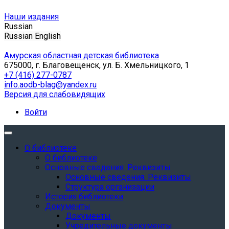
Наши издания
Russian
Russian
English
Амурская областная детская библиотека
675000, г. Благовещенск, ул. Б. Хмельницкого, 1
+7 (416) 277-0787
info.aodb-blag@yandex.ru
Версия для слабовидящих
Войти
О библиотеке
О библиотеке
Основные сведения. Реквизиты
Основные сведения. Реквизиты
Структура организации
История библиотеки
Документы
Документы
Учредительные документы