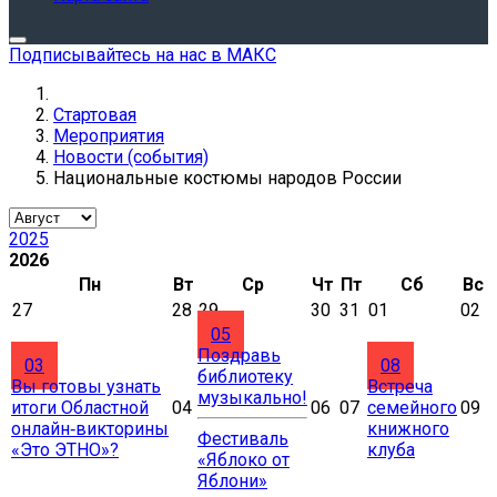
Подписывайтесь на нас в МАКС
Стартовая
Мероприятия
Новости (события)
Национальные костюмы народов России
2025
2026
Пн
Вт
Ср
Чт
Пт
Сб
Вс
27
28
29
30
31
01
02
05
Поздравь
03
08
библиотеку
Вы готовы узнать
Встреча
музыкально!
итоги Областной
04
06
07
семейного
09
онлайн‑викторины
книжного
Фестиваль
«Это ЭТНО»?
клуба
«Яблоко от
Яблони»