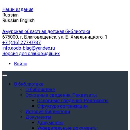
Наши издания
Russian
Russian
English
Амурская областная детская библиотека
675000, г. Благовещенск, ул. Б. Хмельницкого, 1
+7 (416) 277-0787
info.aodb-blag@yandex.ru
Версия для слабовидящих
Войти
О библиотеке
О библиотеке
Основные сведения. Реквизиты
Основные сведения. Реквизиты
Структура организации
История библиотеки
Документы
Документы
Учредительные документы