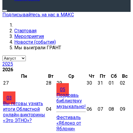
Подписывайтесь на нас в МАКС
Стартовая
Мероприятия
Новости (события)
Мы выиграли ГРАНТ
2025
2026
Пн
Вт
Ср
Чт
Пт
Сб
Вс
27
28
29
30
31
01
02
05
Поздравь
03
библиотеку
Вы готовы узнать
музыкально!
итоги Областной
04
06
07
08
09
онлайн‑викторины
Фестиваль
«Это ЭТНО»?
«Яблоко от
Яблони»