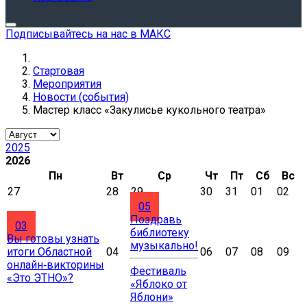
Подписывайтесь на нас в МАКС
Стартовая
Мероприятия
Новости (события)
Мастер класс «Закулисье кукольного театра»
2025
2026
Пн
Вт
Ср
Чт
Пт
Сб
Вс
27
28
29
30
31
01
02
05
Поздравь
03
библиотеку
Вы готовы узнать
музыкально!
итоги Областной
04
06
07
08
09
онлайн‑викторины
Фестиваль
«Это ЭТНО»?
«Яблоко от
Яблони»