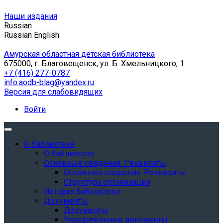
Наши издания
Russian
Russian
English
Амурская областная детская библиотека
675000, г. Благовещенск, ул. Б. Хмельницкого, 1
+7 (416) 277-0787
info.aodb-blag@yandex.ru
Версия для слабовидящих
Войти
О библиотеке
О библиотеке
Основные сведения. Реквизиты
Основные сведения. Реквизиты
Структура организации
История библиотеки
Документы
Документы
Учредительные документы