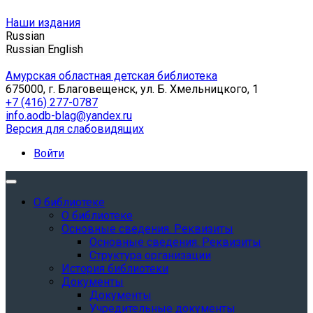
Наши издания
Russian
Russian
English
Амурская областная детская библиотека
675000, г. Благовещенск, ул. Б. Хмельницкого, 1
+7 (416) 277-0787
info.aodb-blag@yandex.ru
Версия для слабовидящих
Войти
О библиотеке
О библиотеке
Основные сведения. Реквизиты
Основные сведения. Реквизиты
Структура организации
История библиотеки
Документы
Документы
Учредительные документы