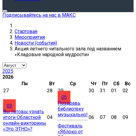
Подписывайтесь на нас в МАКС
Стартовая
Мероприятия
Новости (события)
Акция летнего читального зала под названием
«Кладовые народной мудрости»
2025
2026
Пн
Вт
Ср
Чт
Пт
Сб
Вс
27
28
29
30
31
01
02
05
Поздравь
03
библиотеку
Вы готовы узнать
музыкально!
итоги Областной
04
06
07
08
09
онлайн‑викторины
Фестиваль
«Это ЭТНО»?
«Яблоко от