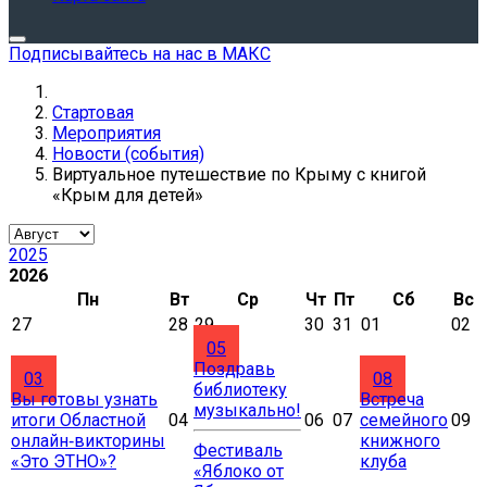
Подписывайтесь на нас в МАКС
Стартовая
Мероприятия
Новости (события)
Виртуальное путешествие по Крыму с книгой
«Крым для детей»
2025
2026
Пн
Вт
Ср
Чт
Пт
Сб
Вс
27
28
29
30
31
01
02
05
Поздравь
03
08
библиотеку
Вы готовы узнать
Встреча
музыкально!
итоги Областной
04
06
07
семейного
09
онлайн‑викторины
книжного
Фестиваль
«Это ЭТНО»?
клуба
«Яблоко от