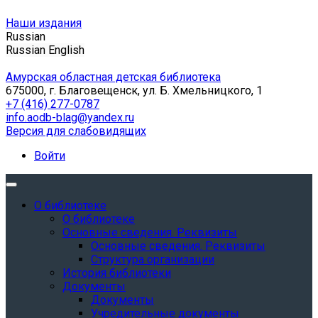
Наши издания
Russian
Russian
English
Амурская областная детская библиотека
675000, г. Благовещенск, ул. Б. Хмельницкого, 1
+7 (416) 277-0787
info.aodb-blag@yandex.ru
Версия для слабовидящих
Войти
О библиотеке
О библиотеке
Основные сведения. Реквизиты
Основные сведения. Реквизиты
Структура организации
История библиотеки
Документы
Документы
Учредительные документы