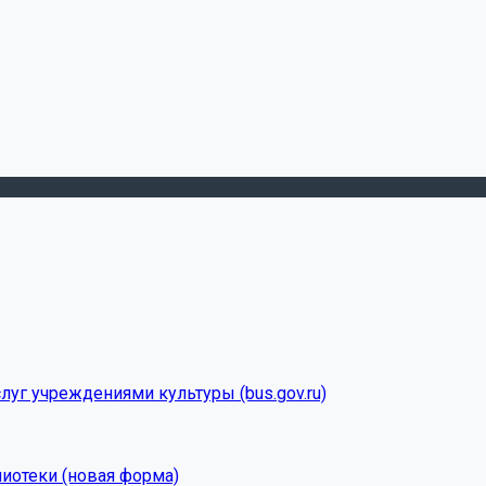
луг учреждениями культуры (bus.gov.ru)
лиотеки (новая форма)