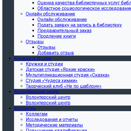
Oценка качества библиотечных услуг библ
Областное социологическое исследовани
Онлайн обслуживание
Онлайн обслуживание
Подать заявку на запись в библиотеку
Предварительный заказ
Продление книги
Отзывы
Отзывы
Добавить отзыв
Кружки и студии
Кружки и студии
Детская студия «Яркие краски»
Мультипликационная студия «Сказка»
Студия «Чудеса химии»
Творческий клуб «Не по шаблону»
Волонтерский центр
Волонтерский центр
Волонтерский центр
Коллегам
Коллегам
Исследования и отчеты
Методические материалы
Повышение квалификации