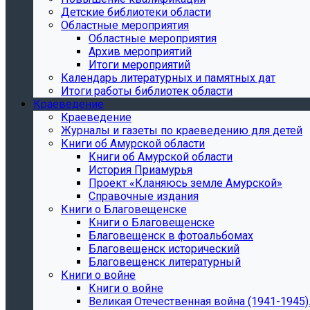
Детские библиотеки области
Областные мероприятия
Областные мероприятия
Архив мероприятий
Итоги мероприятий
Календарь литературных и памятных дат
Итоги работы библиотек области
Краеведение
Краеведение
Журналы и газеты по краеведению для детей
Книги об Амурской области
Книги об Амурской области
История Приамурья
Проект «Кланяюсь земле Амурской»
Справочные издания
Книги о Благовещенске
Книги о Благовещенске
Благовещенск в фотоальбомах
Благовещенск исторический
Благовещенск литературный
Книги о войне
Книги о войне
Великая Отечественная война (1941-1945).