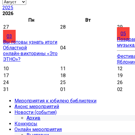
2025
2026
Пн
Вт
27
28
29
05
03
Поздра
Вы готовы узнать итоги
музыка
Областной
04
онлайн‑викторины «Это
Фестива
ЭТНО»?
Яблони
10
11
12
17
18
19
24
25
26
31
01
02
Мероприятия к юбилею библиотеки
Анонс мероприятий
Новости (события)
Архив
Конкурсы
Онлайн мероприятия