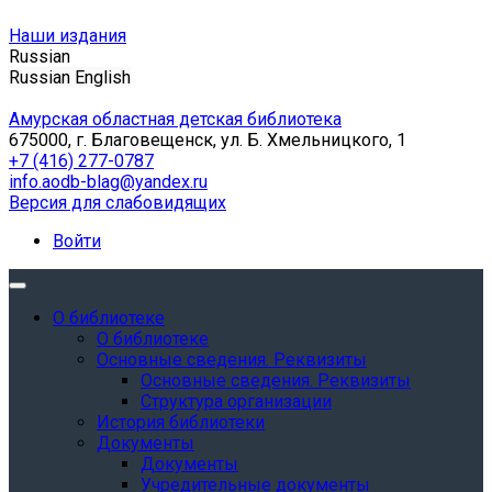
Наши издания
Russian
Russian
English
Амурская областная детская библиотека
675000, г. Благовещенск, ул. Б. Хмельницкого, 1
+7 (416) 277-0787
info.aodb-blag@yandex.ru
Версия для слабовидящих
Войти
О библиотеке
О библиотеке
Основные сведения. Реквизиты
Основные сведения. Реквизиты
Структура организации
История библиотеки
Документы
Документы
Учредительные документы