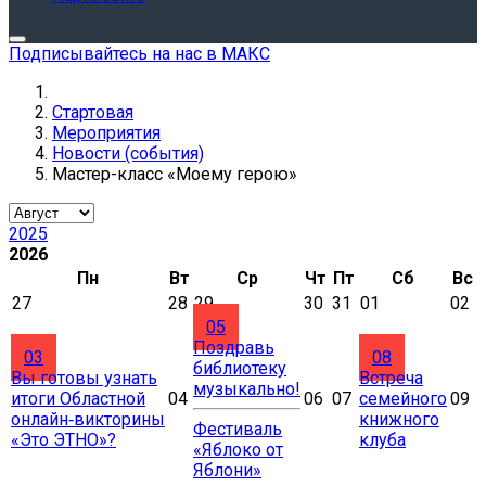
Подписывайтесь на нас в МАКС
Стартовая
Мероприятия
Новости (события)
Мастер-класс «Моему герою»
2025
2026
Пн
Вт
Ср
Чт
Пт
Сб
Вс
27
28
29
30
31
01
02
05
Поздравь
03
08
библиотеку
Вы готовы узнать
Встреча
музыкально!
итоги Областной
04
06
07
семейного
09
онлайн‑викторины
книжного
Фестиваль
«Это ЭТНО»?
клуба
«Яблоко от
Яблони»