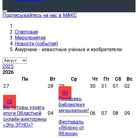
Подписывайтесь на нас в МАКС
Стартовая
Мероприятия
Новости (события)
Амурчане - известные учёные и изобретатели
2025
2026
Пн
Вт
Ср
Чт
Пт
Сб
Вс
27
28
29
30
31
01
02
05
Поздравь
03
библиотеку
Вы готовы узнать
музыкально!
итоги Областной
04
06
07
08
09
онлайн‑викторины
Фестиваль
«Это ЭТНО»?
«Яблоко от
Яблони»