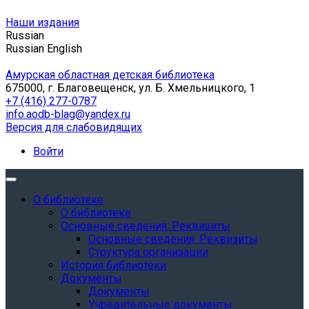
Наши издания
Russian
Russian
English
Амурская областная детская библиотека
675000, г. Благовещенск, ул. Б. Хмельницкого, 1
+7 (416) 277-0787
info.aodb-blag@yandex.ru
Версия для слабовидящих
Войти
О библиотеке
О библиотеке
Основные сведения. Реквизиты
Основные сведения. Реквизиты
Структура организации
История библиотеки
Документы
Документы
Учредительные документы