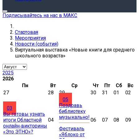
Подписывайтесь на нас в МАКС
Стартовая
Мероприятия
Новости (события)
Виртуальная выставка «Новые книги для среднего
школьного возраста»
2025
2026
Пн
Вт
Ср
Чт
Пт
Сб
Вс
27
28
29
30
31
01
02
05
Поздравь
03
библиотеку
Вы готовы узнать
музыкально!
итоги Областной
04
06
07
08
09
онлайн‑викторины
Фестиваль
«Это ЭТНО»?
«Яблоко от