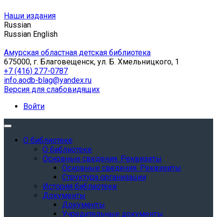
Наши издания
Russian
Russian
English
Амурская областная детская библиотека
675000, г. Благовещенск, ул. Б. Хмельницкого, 1
+7 (416) 277-0787
info.aodb-blag@yandex.ru
Версия для слабовидящих
Войти
О библиотеке
О библиотеке
Основные сведения. Реквизиты
Основные сведения. Реквизиты
Структура организации
История библиотеки
Документы
Документы
Учредительные документы