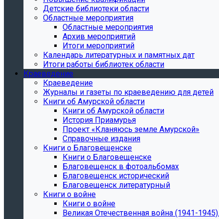
Детские библиотеки области
Областные мероприятия
Областные мероприятия
Архив мероприятий
Итоги мероприятий
Календарь литературных и памятных дат
Итоги работы библиотек области
Краеведение
Краеведение
Журналы и газеты по краеведению для детей
Книги об Амурской области
Книги об Амурской области
История Приамурья
Проект «Кланяюсь земле Амурской»
Справочные издания
Книги о Благовещенске
Книги о Благовещенске
Благовещенск в фотоальбомах
Благовещенск исторический
Благовещенск литературный
Книги о войне
Книги о войне
Великая Отечественная война (1941-1945).