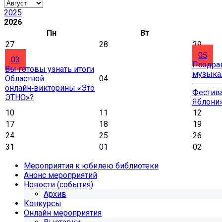
2025
2026
Пн
Вт
27
28
29
05
03
Поздра
Вы готовы узнать итоги
музыка
Областной
04
онлайн‑викторины «Это
Фестива
ЭТНО»?
Яблони
10
11
12
17
18
19
24
25
26
31
01
02
Мероприятия к юбилею библиотеки
Анонс мероприятий
Новости (события)
Архив
Конкурсы
Онлайн мероприятия