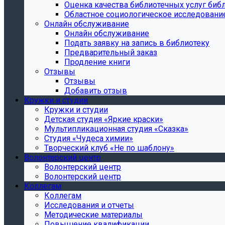
Oценка качества библиотечных услуг библ
Областное социологическое исследовани
Онлайн обслуживание
Онлайн обслуживание
Подать заявку на запись в библиотеку
Предварительный заказ
Продление книги
Отзывы
Отзывы
Добавить отзыв
Кружки и студии
Кружки и студии
Детская студия «Яркие краски»
Мультипликационная студия «Сказка»
Студия «Чудеса химии»
Творческий клуб «Не по шаблону»
Волонтерский центр
Волонтерский центр
Волонтерский центр
Коллегам
Коллегам
Исследования и отчеты
Методические материалы
Повышение квалификации