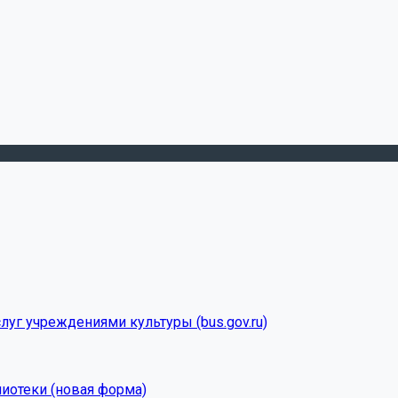
луг учреждениями культуры (bus.gov.ru)
лиотеки (новая форма)