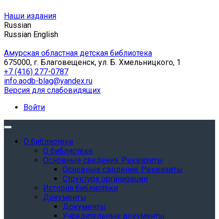
Наши издания
Russian
Russian
English
Амурская областная детская библиотека
675000, г. Благовещенск, ул. Б. Хмельницкого, 1
+7 (416) 277-0787
info.aodb-blag@yandex.ru
Версия для слабовидящих
Войти
О библиотеке
О библиотеке
Основные сведения. Реквизиты
Основные сведения. Реквизиты
Структура организации
История библиотеки
Документы
Документы
Учредительные документы