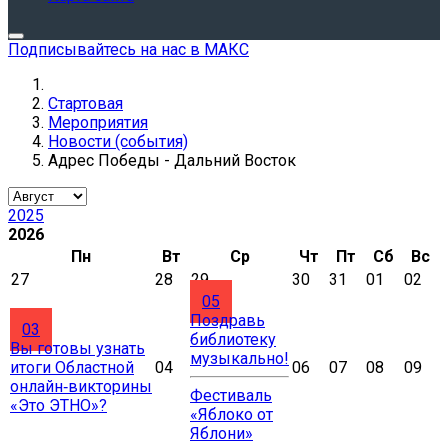
Подписывайтесь на нас в МАКС
Стартовая
Мероприятия
Новости (события)
Адрес Победы - Дальний Восток
2025
2026
Пн
Вт
Ср
Чт
Пт
Сб
Вс
27
28
29
30
31
01
02
05
Поздравь
03
библиотеку
Вы готовы узнать
музыкально!
итоги Областной
04
06
07
08
09
онлайн‑викторины
Фестиваль
«Это ЭТНО»?
«Яблоко от
Яблони»