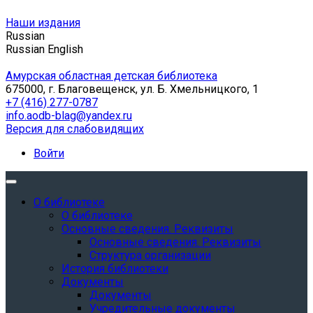
Наши издания
Russian
Russian
English
Амурская областная детская библиотека
675000, г. Благовещенск, ул. Б. Хмельницкого, 1
+7 (416) 277-0787
info.aodb-blag@yandex.ru
Версия для слабовидящих
Войти
О библиотеке
О библиотеке
Основные сведения. Реквизиты
Основные сведения. Реквизиты
Структура организации
История библиотеки
Документы
Документы
Учредительные документы