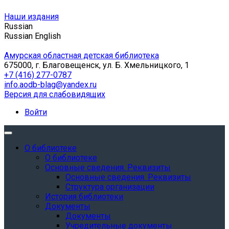
Наши издания
Russian
Russian
English
Амурская областная детская библиотека
675000, г. Благовещенск, ул. Б. Хмельницкого, 1
+7 (416) 277-0787
info.aodb-blag@yandex.ru
Версия для слабовидящих
Войти
О библиотеке
О библиотеке
Основные сведения. Реквизиты
Основные сведения. Реквизиты
Структура организации
История библиотеки
Документы
Документы
Учредительные документы