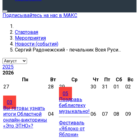
Подписывайтесь на нас в МАКС
Стартовая
Мероприятия
Новости (события)
Сергий Радонежский - печальник Всея Руси...
2025
2026
Пн
Вт
Ср
Чт
Пт
Сб
Вс
27
28
29
30
31
01
02
05
Поздравь
03
библиотеку
Вы готовы узнать
музыкально!
итоги Областной
04
06
07
08
09
онлайн‑викторины
Фестиваль
«Это ЭТНО»?
«Яблоко от
Яблони»