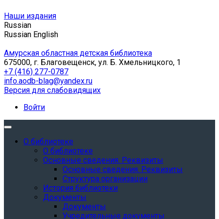
Наши издания
Russian
Russian
English
Амурская областная детская библиотека
675000, г. Благовещенск, ул. Б. Хмельницкого, 1
+7 (416) 277-0787
info.aodb-blag@yandex.ru
Версия для слабовидящих
Войти
О библиотеке
О библиотеке
Основные сведения. Реквизиты
Основные сведения. Реквизиты
Структура организации
История библиотеки
Документы
Документы
Учредительные документы