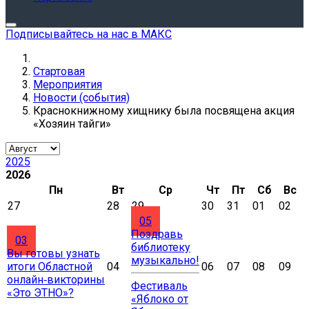
Подписывайтесь на нас в МАКС
Стартовая
Мероприятия
Новости (события)
Краснокнижному хищнику была посвящена акция
«Хозяин тайги»
2025
2026
Пн
Вт
Ср
Чт
Пт
Сб
Вс
27
28
29
30
31
01
02
05
Поздравь
03
библиотеку
Вы готовы узнать
музыкально!
итоги Областной
04
06
07
08
09
онлайн‑викторины
Фестиваль
«Это ЭТНО»?
«Яблоко от