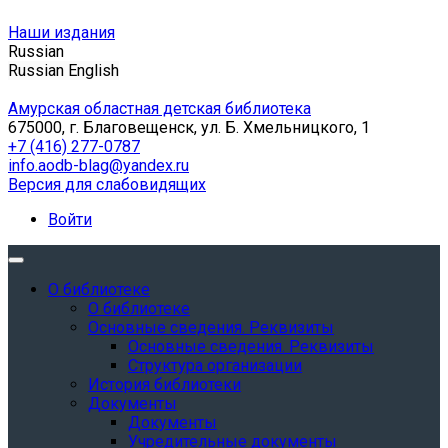
Наши издания
Russian
Russian
English
Амурская областная детская библиотека
675000, г. Благовещенск, ул. Б. Хмельницкого, 1
+7 (416) 277-0787
info.aodb-blag@yandex.ru
Версия для слабовидящих
Войти
О библиотеке
О библиотеке
Основные сведения. Реквизиты
Основные сведения. Реквизиты
Структура организации
История библиотеки
Документы
Документы
Учредительные документы