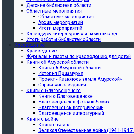
Детские библиотеки области
Областные мероприятия
Областные мероприятия
Архив мероприятий
Итоги мероприятий
Календарь литературных и памятных дат
Итоги работы библиотек области
Краеведение
Краеведение
Журналы и газеты по краеведению для детей
Книги об Амурской области
Книги об Амурской области
История Приамурья
Проект «Кланяюсь земле Амурской»
Справочные издания
Книги о Благовещенске
Книги о Благовещенске
Благовещенск в фотоальбомах
Благовещенск исторический
Благовещенск литературный
Книги о войне
Книги о войне
Великая Отечественная война (1941-1945).