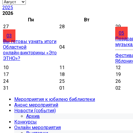
2025
2026
Пн
Вт
27
28
29
05
03
Поздра
Вы готовы узнать итоги
музыка
Областной
04
онлайн‑викторины «Это
Фестива
ЭТНО»?
Яблони
10
11
12
17
18
19
24
25
26
31
01
02
Мероприятия к юбилею библиотеки
Анонс мероприятий
Новости (события)
Архив
Конкурсы
Онлайн мероприятия