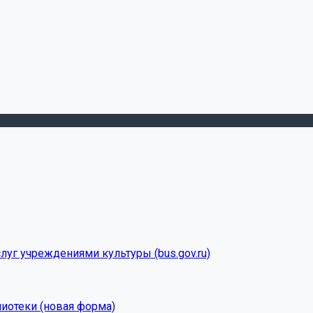
луг учреждениями культуры (bus.gov.ru)
лиотеки (новая форма)