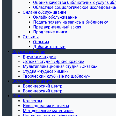
Oценка качества библиотечных услуг библ
Областное социологическое исследовани
Онлайн обслуживание
Онлайн обслуживание
Подать заявку на запись в библиотеку
Предварительный заказ
Продление книги
Отзывы
Отзывы
Добавить отзыв
Кружки и студии
Кружки и студии
Детская студия «Яркие краски»
Мультипликационная студия «Сказка»
Студия «Чудеса химии»
Творческий клуб «Не по шаблону»
Волонтерский центр
Волонтерский центр
Волонтерский центр
Коллегам
Коллегам
Исследования и отчеты
Методические материалы
Повышение квалификации